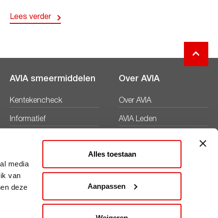
Lees verder
AVIA smeermiddelen
Over AVIA
Kentekencheck
Over AVIA
Informatief
AVIA Leden
Productbladen
Nieuws
Alles toestaan
Veiligheidsbladen
Duurzaamheid
ial media
ik van
Werken bij
Aanpassen
nen deze
Word AVIA ondernemer
Weigeren