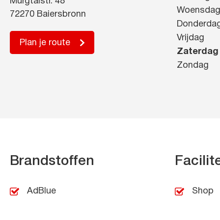
Murgtalstr. 48
Woensda
72270 Baiersbronn
Donderda
Vrijdag
Plan je route
Zaterdag
Zondag
Brandstoffen
Facilit
AdBlue
Shop