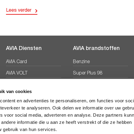
Lees verder
AVIA Diensten
AVIA brandstoffen
AVIA Card
Benzine
AVIA VOLT
Super Plus 98
AVIA Energie
Diesel
ik van cookies
Ecosave
ontent en advertenties te personaliseren, om functies voor soc
teverkeer te analyseren. Ook delen we informatie over uw gebru
rs voor social media, adverteren en analyse. Deze partners kun
ndere informatie die u aan ze heeft verstrekt of die ze hebben
 gebruik van hun services.