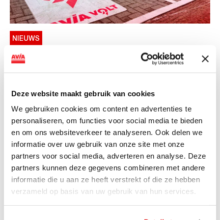
NIEUWS
AVIA VOLT en Fletcher Hotels starten
landelijke uitrol van DC-
snellaadinfrastructuur
Deze website maakt gebruik van cookies
AVIA VOLT en Fletcher Hotels starten landelijke uitrol
We gebruiken cookies om content en advertenties te
van DC-snellaadinfrastructuur AVIA VOLT en...
personaliseren, om functies voor social media te bieden
Lees verder
en om ons websiteverkeer te analyseren. Ook delen we
informatie over uw gebruik van onze site met onze
partners voor social media, adverteren en analyse. Deze
partners kunnen deze gegevens combineren met andere
informatie die u aan ze heeft verstrekt of die ze hebben
verzameld op basis van uw gebruik van hun services.