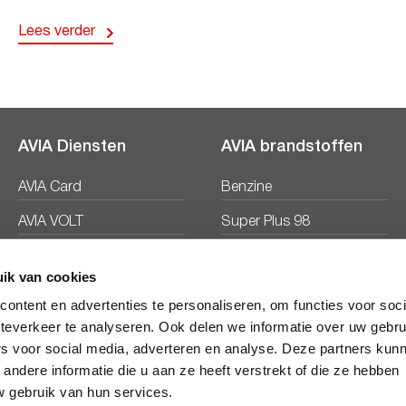
Lees verder
AVIA Diensten
AVIA brandstoffen
AVIA Card
Benzine
AVIA VOLT
Super Plus 98
AVIA Energie
Diesel
ik van cookies
Ecosave
ontent en advertenties te personaliseren, om functies voor soc
teverkeer te analyseren. Ook delen we informatie over uw gebru
rs voor social media, adverteren en analyse. Deze partners kun
ndere informatie die u aan ze heeft verstrekt of die ze hebben
 gebruik van hun services.