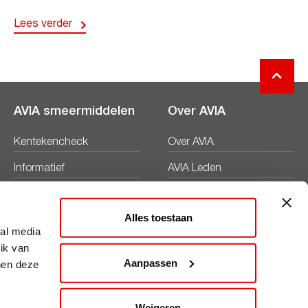
Lees verder
AVIA smeermiddelen
Over AVIA
Kentekencheck
Over AVIA
Informatief
AVIA Leden
Productbladen
Nieuws
Alles toestaan
Veiligheidsbladen
Duurzaamheid
ial media
ik van
Werken bij
Aanpassen
nen deze
Word AVIA ondernemer
Weigeren