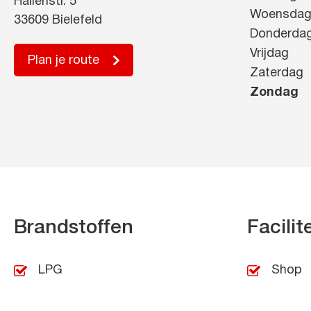
Hallenstr. 5
Woensda
33609 Bielefeld
Donderda
Vrijdag
Plan je route
Zaterdag
Zondag
Brandstoffen
Facilit
LPG
Shop