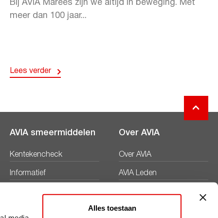
Bij AVIA Marees zijn we altijd in beweging. Met
meer dan 100 jaar...
Lees verder
AVIA smeermiddelen
Over AVIA
Kentekencheck
Over AVIA
Informatief
AVIA Leden
Productbladen
Nieuws
Alles toestaan
Veiligheidsbladen
Duurzaamheid
ial media