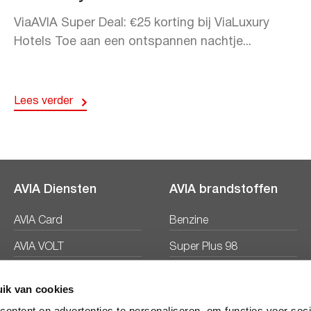
ViaAVIA Super Deal: €25 korting bij ViaLuxury
Hotels Toe aan een ontspannen nachtje...
Lees verder
AVIA Diensten
AVIA brandstoffen
AVIA Card
Benzine
AVIA VOLT
Super Plus 98
AVIA Energie
Diesel
ik van cookies
Ecosave
ontent en advertenties te personaliseren, om functies voor soc