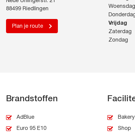
Neue Unlingerstr. 21
Woensda
88499 Riedlingen
Donderda
Vrijdag
Plan je route
Zaterdag
Zondag
Brandstoffen
Facilit
AdBlue
Bakery
Euro 95 E10
Shop