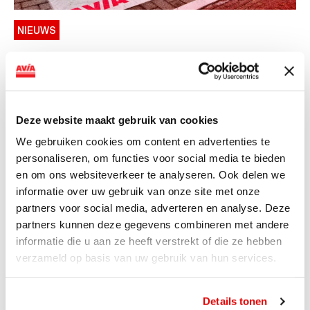
NIEUWS
AVIA VOLT en Fletcher Hotels starten
landelijke uitrol van DC-
snellaadinfrastructuur
Deze website maakt gebruik van cookies
AVIA VOLT en Fletcher Hotels starten landelijke uitrol
We gebruiken cookies om content en advertenties te
van DC-snellaadinfrastructuur AVIA VOLT en...
personaliseren, om functies voor social media te bieden
Lees verder
en om ons websiteverkeer te analyseren. Ook delen we
informatie over uw gebruik van onze site met onze
partners voor social media, adverteren en analyse. Deze
partners kunnen deze gegevens combineren met andere
informatie die u aan ze heeft verstrekt of die ze hebben
verzameld op basis van uw gebruik van hun services.
Details tonen