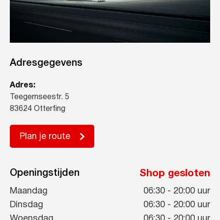
Adresgegevens
Adres:
Teegernseestr. 5
83624 Otterfing
Plan je route
Openingstijden
Shop gesloten
Maandag
06:30
-
20:00
uur
Dinsdag
06:30
-
20:00
uur
Woensdag
06:30
-
20:00
uur