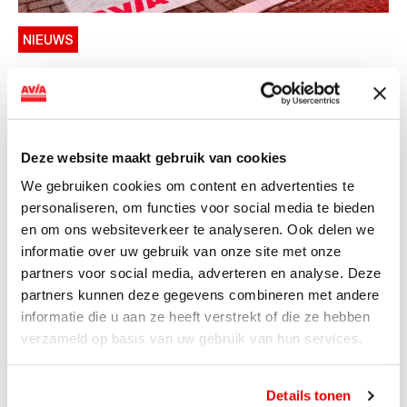
NIEUWS
AVIA VOLT en Fletcher Hotels starten
landelijke uitrol van DC-
snellaadinfrastructuur
Deze website maakt gebruik van cookies
AVIA VOLT en Fletcher Hotels starten landelijke uitrol
We gebruiken cookies om content en advertenties te
van DC-snellaadinfrastructuur AVIA VOLT en...
personaliseren, om functies voor social media te bieden
Lees verder
en om ons websiteverkeer te analyseren. Ook delen we
informatie over uw gebruik van onze site met onze
partners voor social media, adverteren en analyse. Deze
partners kunnen deze gegevens combineren met andere
informatie die u aan ze heeft verstrekt of die ze hebben
verzameld op basis van uw gebruik van hun services.
Details tonen