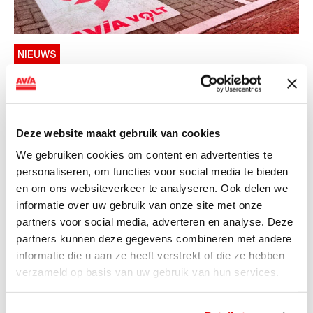
NIEUWS
AVIA VOLT en Fletcher Hotels starten
landelijke uitrol van DC-
snellaadinfrastructuur
Deze website maakt gebruik van cookies
AVIA VOLT en Fletcher Hotels starten landelijke uitrol
We gebruiken cookies om content en advertenties te
van DC-snellaadinfrastructuur AVIA VOLT en...
personaliseren, om functies voor social media te bieden
Lees verder
en om ons websiteverkeer te analyseren. Ook delen we
informatie over uw gebruik van onze site met onze
partners voor social media, adverteren en analyse. Deze
partners kunnen deze gegevens combineren met andere
informatie die u aan ze heeft verstrekt of die ze hebben
verzameld op basis van uw gebruik van hun services.