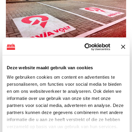
NIEUWS
AVIA VOLT en Fletcher Hotels starten
landelijke uitrol van DC-
Deze website maakt gebruik van cookies
snellaadinfrastructuur
We gebruiken cookies om content en advertenties te
personaliseren, om functies voor social media te bieden
AVIA VOLT en Fletcher Hotels starten landelijke uitrol
en om ons websiteverkeer te analyseren. Ook delen we
van DC-snellaadinfrastructuur AVIA VOLT en...
informatie over uw gebruik van onze site met onze
Lees verder
partners voor social media, adverteren en analyse. Deze
partners kunnen deze gegevens combineren met andere
informatie die u aan ze heeft verstrekt of die ze hebben
verzameld op basis van uw gebruik van hun services.