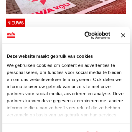
NIEUWS
AVIA VOLT en Fletcher Hotels starten
landelijke uitrol van DC-
snellaadinfrastructuur
Deze website maakt gebruik van cookies
AVIA VOLT en Fletcher Hotels starten landelijke uitrol
We gebruiken cookies om content en advertenties te
van DC-snellaadinfrastructuur AVIA VOLT en...
personaliseren, om functies voor social media te bieden
Lees verder
en om ons websiteverkeer te analyseren. Ook delen we
informatie over uw gebruik van onze site met onze
partners voor social media, adverteren en analyse. Deze
partners kunnen deze gegevens combineren met andere
informatie die u aan ze heeft verstrekt of die ze hebben
verzameld op basis van uw gebruik van hun services.