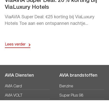
ViaAVIA Super Deal: 20% korting bij
ViaLuxury Hotels
ViaAVIA Super Deal: €25 korting bij ViaLuxury
Hotels Toe aan een ontspannen nachtje...
Lees verder
AVIA Diensten
AVIA brandstoffen
AVIA Card
Benzine
AVIA VOLT
Super Plus 98
AVIA Energie
Diesel