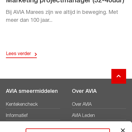
Marketing projectmanager (32-40uur)
Bij AVIA Marees zijn we altijd in beweging. Met
meer dan 100 jaar...
Lees verder
AVIA smeermiddelen
Over AVIA
Kentekencheck
Over AVIA
Informatief
AVIA Leden
Productbladen
Nieuws