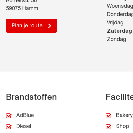
Römerstr. 38
Woensda
59075 Hamm
Donderda
Vrijdag
Plan je route
Zaterdag
Zondag
Brandstoffen
Facilit
AdBlue
Bakery
Diesel
Shop