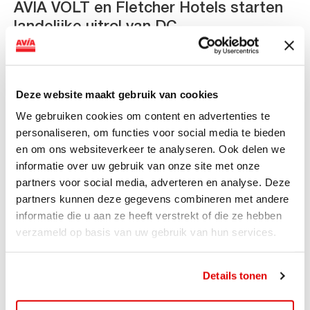
AVIA VOLT en Fletcher Hotels starten
landelijke uitrol van DC-
snellaadinfrastructuur
AVIA VOLT en Fletcher Hotels starten landelijke uitrol
van DC-snellaadinfrastructuur AVIA VOLT en...
Deze website maakt gebruik van cookies
Lees verder
We gebruiken cookies om content en advertenties te
personaliseren, om functies voor social media te bieden
en om ons websiteverkeer te analyseren. Ook delen we
informatie over uw gebruik van onze site met onze
partners voor social media, adverteren en analyse. Deze
partners kunnen deze gegevens combineren met andere
informatie die u aan ze heeft verstrekt of die ze hebben
verzameld op basis van uw gebruik van hun services.
Details tonen