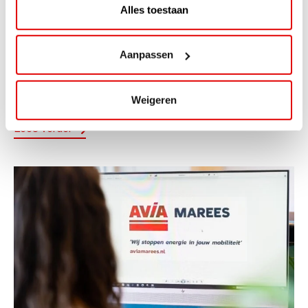
Alles toestaan
ACTIE
ViaAVIA Super Deal: 20% korting bij
Aanpassen
ViaLuxury Hotels
ViaAVIA Super Deal: €25 korting bij ViaLuxury Hotels
Weigeren
Toe aan een ontspannen nachtje...
Lees verder