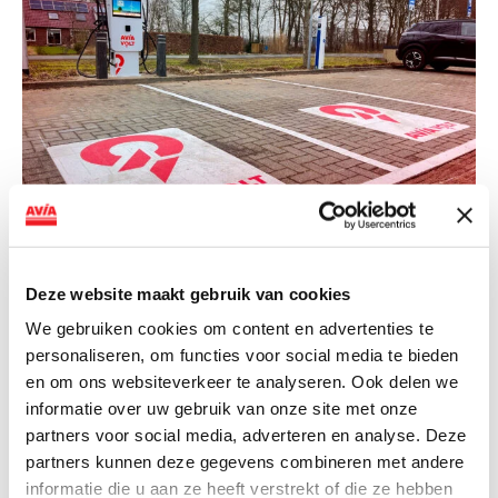
NIEUWS
Deze website maakt gebruik van cookies
AVIA VOLT en Fletcher Hotels starten
landelijke uitrol van DC-
We gebruiken cookies om content en advertenties te
personaliseren, om functies voor social media te bieden
snellaadinfrastructuur
en om ons websiteverkeer te analyseren. Ook delen we
AVIA VOLT en Fletcher Hotels starten landelijke uitrol
informatie over uw gebruik van onze site met onze
van DC-snellaadinfrastructuur AVIA VOLT en...
partners voor social media, adverteren en analyse. Deze
partners kunnen deze gegevens combineren met andere
Lees verder
informatie die u aan ze heeft verstrekt of die ze hebben