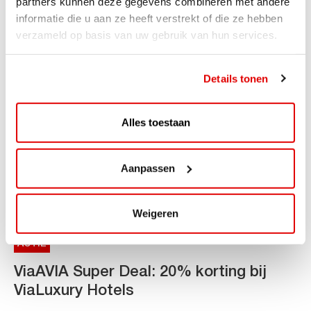
partners kunnen deze gegevens combineren met andere
van DC-snellaadinfrastructuur AVIA VOLT en...
informatie die u aan ze heeft verstrekt of die ze hebben
Lees verder
verzameld op basis van uw gebruik van hun services.
Details tonen
Alles toestaan
Aanpassen
Weigeren
ACTIE
ViaAVIA Super Deal: 20% korting bij
ViaLuxury Hotels