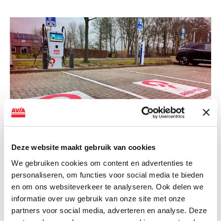
NIEUWS
Deze website maakt gebruik van cookies
We gebruiken cookies om content en advertenties te
AVIA VOLT en Fletcher Hotels starten
personaliseren, om functies voor social media te bieden
landelijke uitrol van DC-
en om ons websiteverkeer te analyseren. Ook delen we
snellaadinfrastructuur
informatie over uw gebruik van onze site met onze
partners voor social media, adverteren en analyse. Deze
AVIA VOLT en Fletcher Hotels starten landelijke uitrol