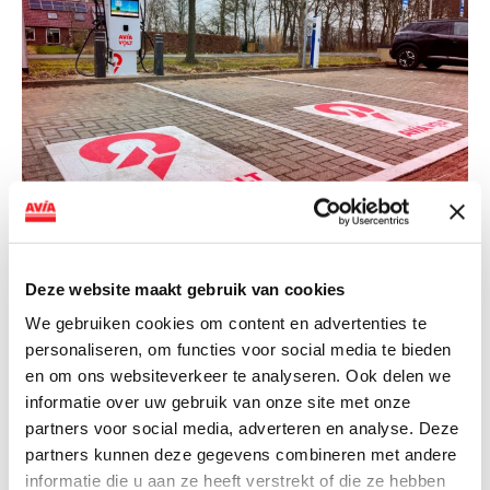
NIEUWS
Deze website maakt gebruik van cookies
AVIA VOLT en Fletcher Hotels starten
landelijke uitrol van DC-
We gebruiken cookies om content en advertenties te
personaliseren, om functies voor social media te bieden
snellaadinfrastructuur
en om ons websiteverkeer te analyseren. Ook delen we
AVIA VOLT en Fletcher Hotels starten landelijke uitrol
informatie over uw gebruik van onze site met onze
van DC-snellaadinfrastructuur AVIA VOLT en...
partners voor social media, adverteren en analyse. Deze
partners kunnen deze gegevens combineren met andere
Lees verder
informatie die u aan ze heeft verstrekt of die ze hebben