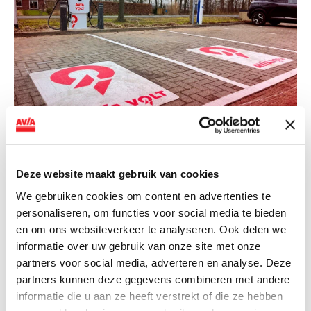
NIEUWS
AVIA VOLT en Fletcher Hotels starten
Deze website maakt gebruik van cookies
landelijke uitrol van DC-
We gebruiken cookies om content en advertenties te
snellaadinfrastructuur
personaliseren, om functies voor social media te bieden
en om ons websiteverkeer te analyseren. Ook delen we
AVIA VOLT en Fletcher Hotels starten landelijke uitrol
informatie over uw gebruik van onze site met onze
van DC-snellaadinfrastructuur AVIA VOLT en...
partners voor social media, adverteren en analyse. Deze
Lees verder
partners kunnen deze gegevens combineren met andere
informatie die u aan ze heeft verstrekt of die ze hebben