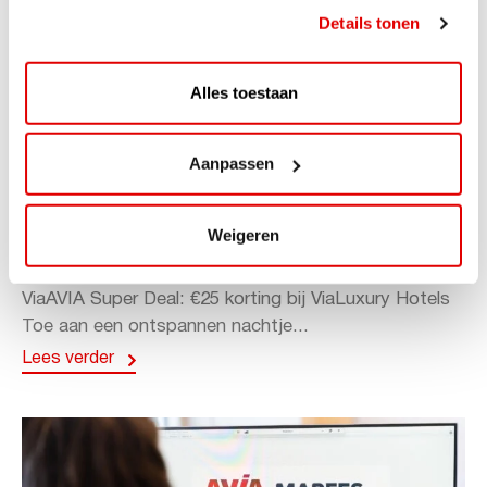
Details tonen
Alles toestaan
Aanpassen
ACTIE
ViaAVIA Super Deal: 20% korting bij
Weigeren
ViaLuxury Hotels
ViaAVIA Super Deal: €25 korting bij ViaLuxury Hotels
Toe aan een ontspannen nachtje...
Lees verder