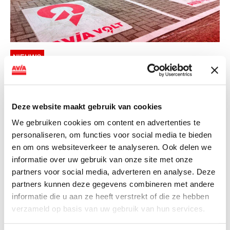
NIEUWS
AVIA VOLT en Fletcher Hotels starten
landelijke uitrol van DC-
snellaadinfrastructuur
Deze website maakt gebruik van cookies
We gebruiken cookies om content en advertenties te
AVIA VOLT en Fletcher Hotels starten landelijke uitrol
personaliseren, om functies voor social media te bieden
van DC-snellaadinfrastructuur AVIA VOLT en...
en om ons websiteverkeer te analyseren. Ook delen we
Lees verder
informatie over uw gebruik van onze site met onze
partners voor social media, adverteren en analyse. Deze
partners kunnen deze gegevens combineren met andere
informatie die u aan ze heeft verstrekt of die ze hebben
verzameld op basis van uw gebruik van hun services.