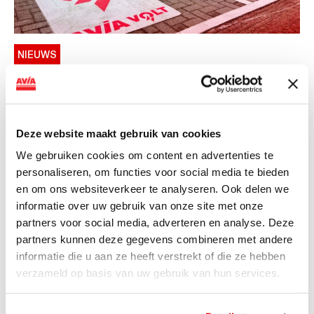
NIEUWS
AVIA VOLT en Fletcher Hotels starten
landelijke uitrol van DC-
snellaadinfrastructuur
Deze website maakt gebruik van cookies
AVIA VOLT en Fletcher Hotels starten landelijke uitrol
We gebruiken cookies om content en advertenties te
van DC-snellaadinfrastructuur AVIA VOLT en...
personaliseren, om functies voor social media te bieden
Lees verder
en om ons websiteverkeer te analyseren. Ook delen we
informatie over uw gebruik van onze site met onze
partners voor social media, adverteren en analyse. Deze
partners kunnen deze gegevens combineren met andere
informatie die u aan ze heeft verstrekt of die ze hebben
verzameld op basis van uw gebruik van hun services.