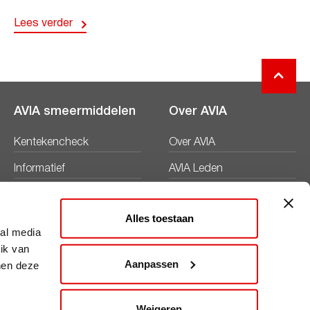
Lees verder
AVIA smeermiddelen
Over AVIA
Kentekencheck
Over AVIA
Informatief
AVIA Leden
Productbladen
Nieuws
Alles toestaan
Veiligheidsbladen
Duurzaamheid
ial media
ik van
Werken bij
Aanpassen
nen deze
Word AVIA ondernemer
Weigeren