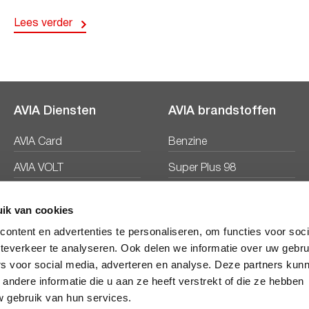
Lees verder
AVIA Diensten
AVIA brandstoffen
AVIA Card
Benzine
AVIA VOLT
Super Plus 98
AVIA Energie
Diesel
ik van cookies
Ecosave
ontent en advertenties te personaliseren, om functies voor soc
teverkeer te analyseren. Ook delen we informatie over uw gebru
rs voor social media, adverteren en analyse. Deze partners kun
ndere informatie die u aan ze heeft verstrekt of die ze hebben
 gebruik van hun services.