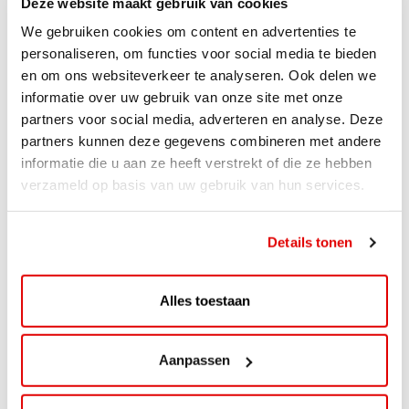
Deze website maakt gebruik van cookies
We gebruiken cookies om content en advertenties te
personaliseren, om functies voor social media te bieden
en om ons websiteverkeer te analyseren. Ook delen we
informatie over uw gebruik van onze site met onze
partners voor social media, adverteren en analyse. Deze
partners kunnen deze gegevens combineren met andere
informatie die u aan ze heeft verstrekt of die ze hebben
verzameld op basis van uw gebruik van hun services.
ACTIE
ViaAVIA Super Deal: 20% korting bij
Details tonen
ViaLuxury Hotels
ViaAVIA Super Deal: €25 korting bij ViaLuxury Hotels
Alles toestaan
Toe aan een ontspannen nachtje...
Lees verder
Aanpassen