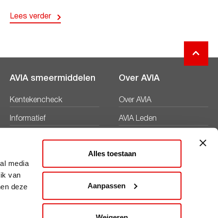
Lees verder
AVIA smeermiddelen
Over AVIA
Kentekencheck
Over AVIA
Informatief
AVIA Leden
Productbladen
Nieuws
Alles toestaan
Veiligheidsbladen
Duurzaamheid
ial media
ik van
Werken bij
Aanpassen
nen deze
Word AVIA ondernemer
Weigeren