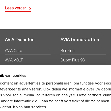
Lees verder
AVIA Diensten
AVIA brandstoffen
AVIA Card
Benzine
AVIA VOLT
Super Plus 98
AVIA Energie
Diesel
ik van cookies
Ecosave
ontent en advertenties te personaliseren, om functies voor soc
teverkeer te analyseren. Ook delen we informatie over uw gebru
rs voor social media, adverteren en analyse. Deze partners kun
ndere informatie die u aan ze heeft verstrekt of die ze hebben
 gebruik van hun services.