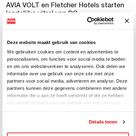
AVIA VOLT en Fletcher Hotels starten
landelijke uitrol van DC-
snellaadinfrastructuur
AVIA VOLT en Fletcher Hotels starten landelijke uitrol
van DC-snellaadinfrastructuur AVIA VOLT en...
Deze website maakt gebruik van cookies
Lees verder
We gebruiken cookies om content en advertenties te
personaliseren, om functies voor social media te bieden
en om ons websiteverkeer te analyseren. Ook delen we
informatie over uw gebruik van onze site met onze
partners voor social media, adverteren en analyse. Deze
partners kunnen deze gegevens combineren met andere
informatie die u aan ze heeft verstrekt of die ze hebben
verzameld op basis van uw gebruik van hun services.
Details tonen