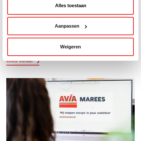
Alles toestaan
ACTIE
ViaAVIA Super Deal: 20% korting bij
Aanpassen
ViaLuxury Hotels
ViaAVIA Super Deal: €25 korting bij ViaLuxury Hotels
Weigeren
Toe aan een ontspannen nachtje...
Lees verder