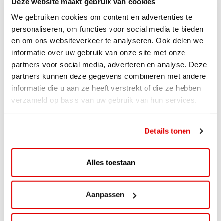
Deze website maakt gebruik van cookies
We gebruiken cookies om content en advertenties te
personaliseren, om functies voor social media te bieden
en om ons websiteverkeer te analyseren. Ook delen we
informatie over uw gebruik van onze site met onze
partners voor social media, adverteren en analyse. Deze
partners kunnen deze gegevens combineren met andere
informatie die u aan ze heeft verstrekt of die ze hebben
verzameld op basis van uw gebruik van hun services.
ACTIE
ViaAVIA Super Deal: 20% korting bij
Details tonen
ViaLuxury Hotels
ViaAVIA Super Deal: €25 korting bij ViaLuxury Hotels
Alles toestaan
Toe aan een ontspannen nachtje...
Lees verder
Aanpassen