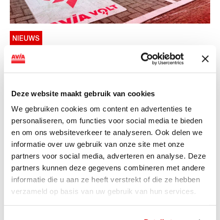
NIEUWS
AVIA VOLT en Fletcher Hotels starten
landelijke uitrol van DC-
snellaadinfrastructuur
Deze website maakt gebruik van cookies
AVIA VOLT en Fletcher Hotels starten landelijke uitrol
We gebruiken cookies om content en advertenties te
van DC-snellaadinfrastructuur AVIA VOLT en...
personaliseren, om functies voor social media te bieden
Lees verder
en om ons websiteverkeer te analyseren. Ook delen we
informatie over uw gebruik van onze site met onze
partners voor social media, adverteren en analyse. Deze
partners kunnen deze gegevens combineren met andere
informatie die u aan ze heeft verstrekt of die ze hebben
verzameld op basis van uw gebruik van hun services.