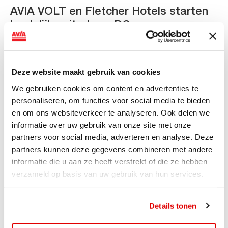
AVIA VOLT en Fletcher Hotels starten
landelijke uitrol van DC-
snellaadinfrastructuur
AVIA VOLT en Fletcher Hotels starten landelijke uitrol
Deze website maakt gebruik van cookies
van DC-snellaadinfrastructuur AVIA VOLT en...
Lees verder
We gebruiken cookies om content en advertenties te
personaliseren, om functies voor social media te bieden
en om ons websiteverkeer te analyseren. Ook delen we
informatie over uw gebruik van onze site met onze
partners voor social media, adverteren en analyse. Deze
partners kunnen deze gegevens combineren met andere
informatie die u aan ze heeft verstrekt of die ze hebben
verzameld op basis van uw gebruik van hun services.
Details tonen