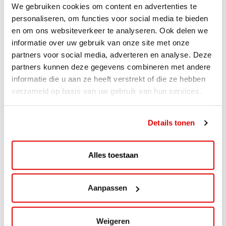
We gebruiken cookies om content en advertenties te
personaliseren, om functies voor social media te bieden
en om ons websiteverkeer te analyseren. Ook delen we
informatie over uw gebruik van onze site met onze
partners voor social media, adverteren en analyse. Deze
NIEUWS
partners kunnen deze gegevens combineren met andere
AVIA VOLT en Fletcher Hotels starten
informatie die u aan ze heeft verstrekt of die ze hebben
landelijke uitrol van DC-
verzameld op basis van uw gebruik van hun services.
snellaadinfrastructuur
Details tonen
AVIA VOLT en Fletcher Hotels starten landelijke uitrol
van DC-snellaadinfrastructuur AVIA VOLT en...
Lees verder
Alles toestaan
Aanpassen
Weigeren