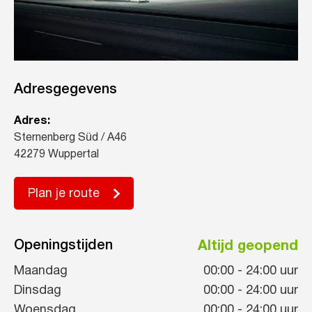
Adresgegevens
Adres:
Sternenberg Süd / A46
42279 Wuppertal
Plan je route
Openingstijden
Altijd geopend
Maandag
00:00
-
24:00
uur
Dinsdag
00:00
-
24:00
uur
Woensdag
00:00
-
24:00
uur