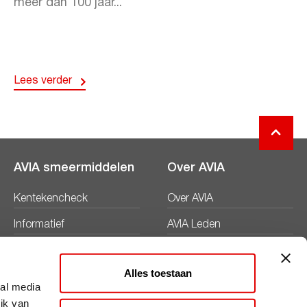
meer dan 100 jaar...
Lees verder
AVIA smeermiddelen
Over AVIA
Kentekencheck
Over AVIA
Informatief
AVIA Leden
Productbladen
Nieuws
Alles toestaan
Veiligheidsbladen
Duurzaamheid
ial media
ik van
Werken bij