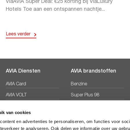
ViaAVIA Super Deal: €25 korting bij ViaLuxury
Hotels Toe aan een ontspannen nachtje...
Lees verder
AVIA Diensten
AVIA brandstoffen
AVIA Card
Benzine
AVIA VOLT
Super Plus 98
AVIA Energie
Diesel
ik van cookies
Ecosave
ontent en advertenties te personaliseren, om functies voor soc
teverkeer te analyseren. Ook delen we informatie over uw gebru