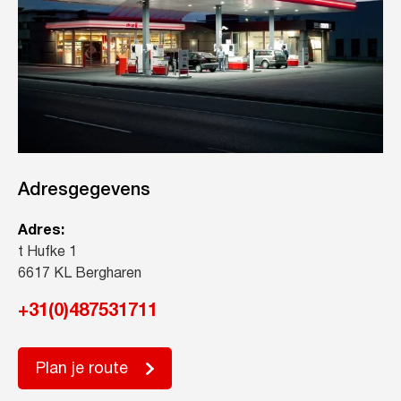
Adresgegevens
Adres:
t Hufke 1
6617 KL Bergharen
+31(0)487531711
Plan je route