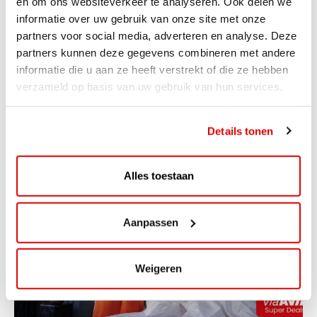
en om ons websiteverkeer te analyseren. Ook delen we
informatie over uw gebruik van onze site met onze
AVIA VOLT en Fletcher Hotels starten
partners voor social media, adverteren en analyse. Deze
landelijke uitrol van DC-
partners kunnen deze gegevens combineren met andere
snellaadinfrastructuur
informatie die u aan ze heeft verstrekt of die ze hebben
verzameld op basis van uw gebruik van hun services.
AVIA VOLT en Fletcher Hotels starten landelijke uitrol
van DC-snellaadinfrastructuur AVIA VOLT en...
Lees verder
Details tonen
Alles toestaan
Aanpassen
Weigeren