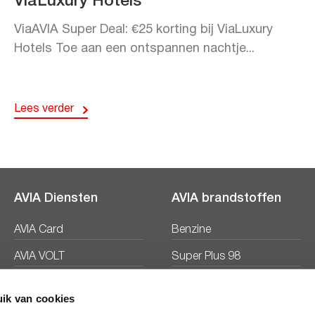
ViaLuxury Hotels
ViaAVIA Super Deal: €25 korting bij ViaLuxury
Hotels Toe aan een ontspannen nachtje...
Lees verder
AVIA Diensten
AVIA brandstoffen
AVIA Card
Benzine
AVIA VOLT
Super Plus 98
AVIA Energie
Diesel
ik van cookies
Ecosave