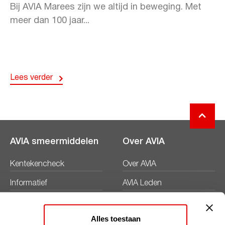
Bij AVIA Marees zijn we altijd in beweging. Met
meer dan 100 jaar...
Lees verder
AVIA smeermiddelen
Over AVIA
Kentekencheck
Over AVIA
Informatief
AVIA Leden
Productbladen
Nieuws
Alles toestaan
Veiligheidsbladen
Duurzaamheid