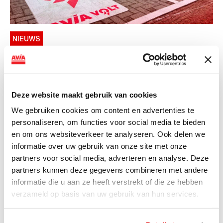
NIEUWS
AVIA VOLT en Fletcher Hotels starten
landelijke uitrol van DC-
snellaadinfrastructuur
Deze website maakt gebruik van cookies
AVIA VOLT en Fletcher Hotels starten landelijke uitrol
We gebruiken cookies om content en advertenties te
van DC-snellaadinfrastructuur AVIA VOLT en...
personaliseren, om functies voor social media te bieden
Lees verder
en om ons websiteverkeer te analyseren. Ook delen we
informatie over uw gebruik van onze site met onze
partners voor social media, adverteren en analyse. Deze
partners kunnen deze gegevens combineren met andere
informatie die u aan ze heeft verstrekt of die ze hebben
verzameld op basis van uw gebruik van hun services.