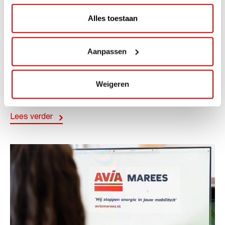
Alles toestaan
ACTIE
Aanpassen
ViaAVIA Super Deal: 20% korting bij
ViaLuxury Hotels
Weigeren
ViaAVIA Super Deal: €25 korting bij ViaLuxury Hotels
Toe aan een ontspannen nachtje...
Lees verder