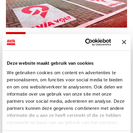
NIEUWS
AVIA VOLT en Fletcher Hotels starten
landelijke uitrol van DC-
Deze website maakt gebruik van cookies
snellaadinfrastructuur
We gebruiken cookies om content en advertenties te
AVIA VOLT en Fletcher Hotels starten landelijke uitrol
personaliseren, om functies voor social media te bieden
van DC-snellaadinfrastructuur AVIA VOLT en...
en om ons websiteverkeer te analyseren. Ook delen we
Lees verder
informatie over uw gebruik van onze site met onze
partners voor social media, adverteren en analyse. Deze
partners kunnen deze gegevens combineren met andere
informatie die u aan ze heeft verstrekt of die ze hebben
verzameld op basis van uw gebruik van hun services.