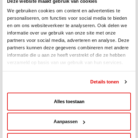
Deze website maakt gebruik van cookies
We gebruiken cookies om content en advertenties te
personaliseren, om functies voor social media te bieden
en om ons websiteverkeer te analyseren. Ook delen we
informatie over uw gebruik van onze site met onze
partners voor social media, adverteren en analyse. Deze
partners kunnen deze gegevens combineren met andere
informatie die u aan ze heeft verstrekt of die ze hebben
verzameld op basis van uw gebruik van hun services.
ACTIE
ViaAVIA Super Deal: 20% korting bij
Details tonen
ViaLuxury Hotels
ViaAVIA Super Deal: €25 korting bij ViaLuxury Hotels
Alles toestaan
Toe aan een ontspannen nachtje...
Lees verder
Aanpassen