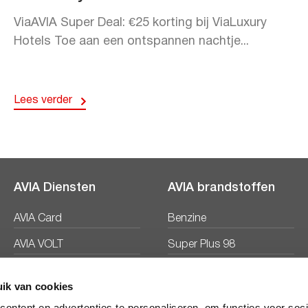
ViaAVIA Super Deal: €25 korting bij ViaLuxury
Hotels Toe aan een ontspannen nachtje...
Lees verder
AVIA Diensten
AVIA brandstoffen
AVIA Card
Benzine
AVIA VOLT
Super Plus 98
AVIA Energie
Diesel
ik van cookies
Ecosave
ontent en advertenties te personaliseren, om functies voor soc