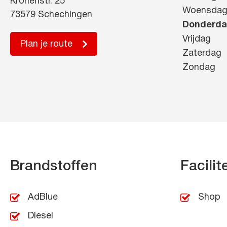
Kronenstr. 25
Woensda
73579 Schechingen
Donderd
Vrijdag
Plan je route
Zaterdag
Zondag
Brandstoffen
Facilit
AdBlue
Shop
Diesel