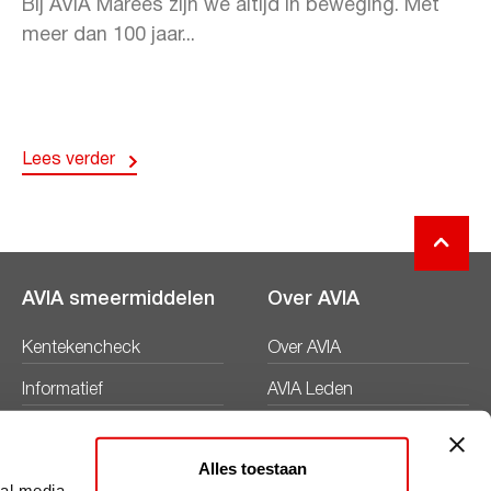
Bij AVIA Marees zijn we altijd in beweging. Met
meer dan 100 jaar...
Lees verder
AVIA smeermiddelen
Over AVIA
Kentekencheck
Over AVIA
Informatief
AVIA Leden
Productbladen
Nieuws
Alles toestaan
Veiligheidsbladen
Duurzaamheid
ial media