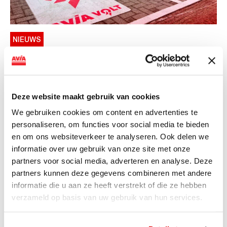
NIEUWS
AVIA VOLT en Fletcher Hotels starten
landelijke uitrol van DC-
snellaadinfrastructuur
Deze website maakt gebruik van cookies
AVIA VOLT en Fletcher Hotels starten landelijke uitrol
We gebruiken cookies om content en advertenties te
van DC-snellaadinfrastructuur AVIA VOLT en...
personaliseren, om functies voor social media te bieden
Lees verder
en om ons websiteverkeer te analyseren. Ook delen we
informatie over uw gebruik van onze site met onze
partners voor social media, adverteren en analyse. Deze
partners kunnen deze gegevens combineren met andere
informatie die u aan ze heeft verstrekt of die ze hebben
verzameld op basis van uw gebruik van hun services.