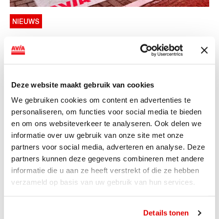
NIEUWS
AVIA VOLT en Fletcher Hotels starten
landelijke uitrol van DC-
snellaadinfrastructuur
Deze website maakt gebruik van cookies
AVIA VOLT en Fletcher Hotels starten landelijke uitrol
We gebruiken cookies om content en advertenties te
van DC-snellaadinfrastructuur AVIA VOLT en...
personaliseren, om functies voor social media te bieden
Lees verder
en om ons websiteverkeer te analyseren. Ook delen we
informatie over uw gebruik van onze site met onze
partners voor social media, adverteren en analyse. Deze
partners kunnen deze gegevens combineren met andere
informatie die u aan ze heeft verstrekt of die ze hebben
verzameld op basis van uw gebruik van hun services.
Details tonen