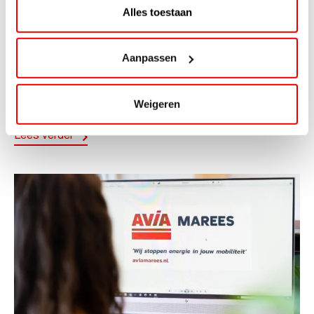
Alles toestaan
ACTIE
ViaAVIA Super Deal: 20% korting bij
Aanpassen
ViaLuxury Hotels
ViaAVIA Super Deal: €25 korting bij ViaLuxury Hotels
Weigeren
Toe aan een ontspannen nachtje...
Lees verder