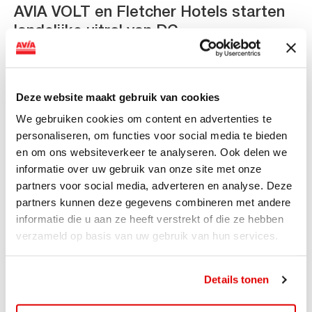
AVIA VOLT en Fletcher Hotels starten
landelijke uitrol van DC-
snellaadinfrastructuur
AVIA VOLT en Fletcher Hotels starten landelijke uitrol
van DC-snellaadinfrastructuur AVIA VOLT en...
Deze website maakt gebruik van cookies
Lees verder
We gebruiken cookies om content en advertenties te
personaliseren, om functies voor social media te bieden
en om ons websiteverkeer te analyseren. Ook delen we
informatie over uw gebruik van onze site met onze
partners voor social media, adverteren en analyse. Deze
partners kunnen deze gegevens combineren met andere
informatie die u aan ze heeft verstrekt of die ze hebben
verzameld op basis van uw gebruik van hun services.
Details tonen