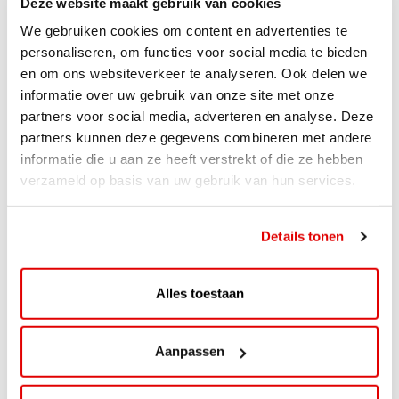
Deze website maakt gebruik van cookies
We gebruiken cookies om content en advertenties te
personaliseren, om functies voor social media te bieden
en om ons websiteverkeer te analyseren. Ook delen we
informatie over uw gebruik van onze site met onze
partners voor social media, adverteren en analyse. Deze
partners kunnen deze gegevens combineren met andere
informatie die u aan ze heeft verstrekt of die ze hebben
verzameld op basis van uw gebruik van hun services.
ACTIE
ViaAVIA Super Deal: 20% korting bij
Details tonen
ViaLuxury Hotels
ViaAVIA Super Deal: €25 korting bij ViaLuxury Hotels
Alles toestaan
Toe aan een ontspannen nachtje...
Lees verder
Aanpassen