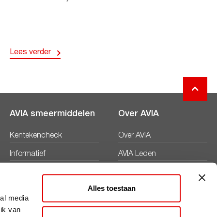
Lees verder
AVIA smeermiddelen
Over AVIA
Kentekencheck
Over AVIA
Informatief
AVIA Leden
Productbladen
Nieuws
Alles toestaan
Veiligheidsbladen
Duurzaamheid
ial media
ik van
Werken bij