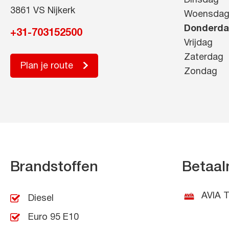
Dinsdag
3861 VS Nijkerk
Woensda
Donderd
+31-703152500
Vrijdag
Zaterdag
Plan je route
Zondag
Brandstoffen
Betaal
AVIA T
Diesel
Euro 95 E10