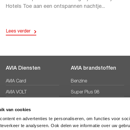
Hotels Toe aan een ontspannen nachtje...
Lees verder
AVIA Diensten
AVIA brandstoffen
AVIA Card
Benzine
AVIA VOLT
Super Plus 98
AVIA Energie
Diesel
ik van cookies
Ecosave
ontent en advertenties te personaliseren, om functies voor soc
teverkeer te analyseren. Ook delen we informatie over uw gebru