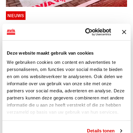
NIEUWS
AVIA VOLT en Fletcher Hotels starten
landelijke uitrol van DC-
snellaadinfrastructuur
Deze website maakt gebruik van cookies
AVIA VOLT en Fletcher Hotels starten landelijke uitrol
We gebruiken cookies om content en advertenties te
van DC-snellaadinfrastructuur AVIA VOLT en...
personaliseren, om functies voor social media te bieden
Lees verder
en om ons websiteverkeer te analyseren. Ook delen we
informatie over uw gebruik van onze site met onze
partners voor social media, adverteren en analyse. Deze
partners kunnen deze gegevens combineren met andere
informatie die u aan ze heeft verstrekt of die ze hebben
verzameld op basis van uw gebruik van hun services.
Details tonen