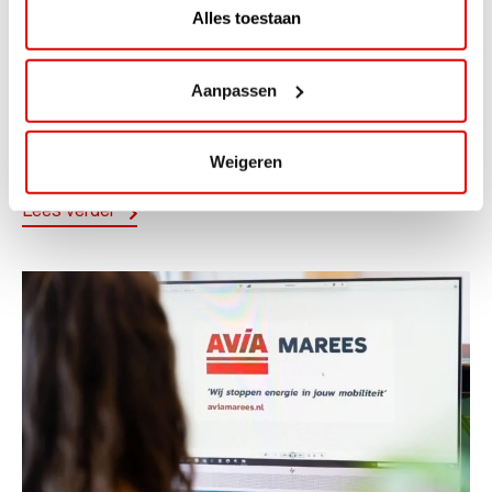
Alles toestaan
ACTIE
ViaAVIA Super Deal: 20% korting bij
Aanpassen
ViaLuxury Hotels
ViaAVIA Super Deal: €25 korting bij ViaLuxury Hotels
Weigeren
Toe aan een ontspannen nachtje...
Lees verder