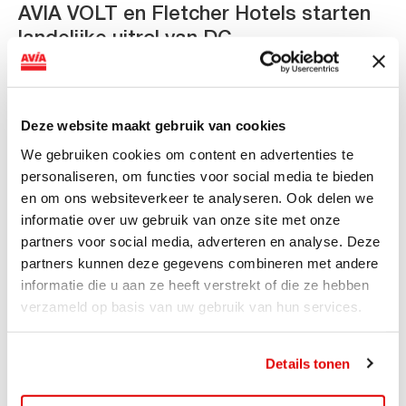
AVIA VOLT en Fletcher Hotels starten
landelijke uitrol van DC-
snellaadinfrastructuur
AVIA VOLT en Fletcher Hotels starten landelijke uitrol
van DC-snellaadinfrastructuur AVIA VOLT en...
Deze website maakt gebruik van cookies
Lees verder
We gebruiken cookies om content en advertenties te
personaliseren, om functies voor social media te bieden
en om ons websiteverkeer te analyseren. Ook delen we
informatie over uw gebruik van onze site met onze
partners voor social media, adverteren en analyse. Deze
partners kunnen deze gegevens combineren met andere
informatie die u aan ze heeft verstrekt of die ze hebben
verzameld op basis van uw gebruik van hun services.
Details tonen