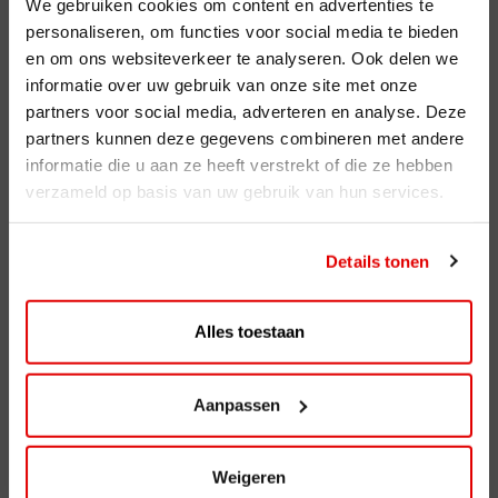
We gebruiken cookies om content en advertenties te
personaliseren, om functies voor social media te bieden
en om ons websiteverkeer te analyseren. Ook delen we
ViaAVIA
informatie over uw gebruik van onze site met onze
ViaAVIA
partners voor social media, adverteren en analyse. Deze
partners kunnen deze gegevens combineren met andere
Registreren
informatie die u aan ze heeft verstrekt of die ze hebben
verzameld op basis van uw gebruik van hun services.
AVIA Diensten
AVIA Card
Details tonen
AVIA VOLT
AVIA Energie
Alles toestaan
AVIA brandstoffen
Aanpassen
Benzine
Super Plus 98
Weigeren