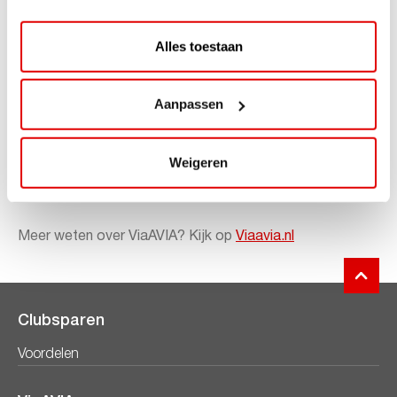
Check
www.viaavia.nl
en doe mee!
Alles toestaan
Sparen gaat ongemerkt snel want je spaart bij zowel
Aanpassen
bemande als onbemande tankstations van AVIA. Voor
iedere liter krijg je 1 punt. Ook op je aankopen in de shop
ontvang je punten. Zo is iedere bestede euro 1 punt
Weigeren
waard. En op je verjaardag kun je rekenen op leuke
extra’s!
Meer weten over ViaAVIA? Kijk op
Viaavia.nl
Clubsparen
Voordelen