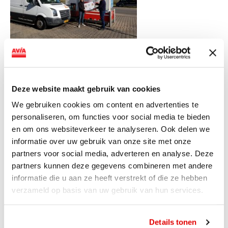
Deze website maakt gebruik van cookies
We gebruiken cookies om content en advertenties te
personaliseren, om functies voor social media te bieden
en om ons websiteverkeer te analyseren. Ook delen we
informatie over uw gebruik van onze site met onze
partners voor social media, adverteren en analyse. Deze
ViaAVIA
partners kunnen deze gegevens combineren met andere
informatie die u aan ze heeft verstrekt of die ze hebben
Met ViaAVIA ben je onderweg naar leuke extra’s en kun je
verzameld op basis van uw gebruik van hun services.
meedoen met te gekke winacties zoals deze! Deze
maand maak je kans op één gezinsticket voor Toverland
welke wij 5 keer weggegeven!
Details tonen