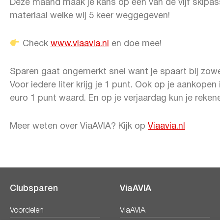
Deze maand maak je kans op één van de vijf skipass
materiaal
welke wij 5 keer weggegeven!
Check
www.viaavia.nl
en doe mee!
Sparen gaat ongemerkt snel want je spaart bij zo
Voor iedere liter krijg je 1 punt. Ook op je aankope
euro 1 punt waard. En op je verjaardag kun je rekene
Meer weten over ViaAVIA? Kijk op
Viaavia.nl
Clubsparen
ViaAVIA
Voordelen
ViaAVIA