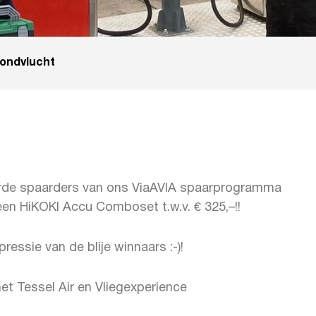
ondvlucht
rde spaarders van ons ViaAVIA spaarprogramma
en HiKOKI Accu Comboset t.w.v. € 325,–!!
ressie van de blije winnaars :-)!
t Tessel Air en Vliegexperience