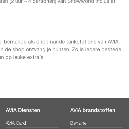
en (2 uur – 4 personen) van Snowworld inclusief
wel bemande als onbemande tankstations van AVIA.
n in de shop ontvang je punten. Zo is iedere bestede
n op leuke extra’s!
AVIA Diensten
AVIA brandstoffen
AVIA Card
Benzine