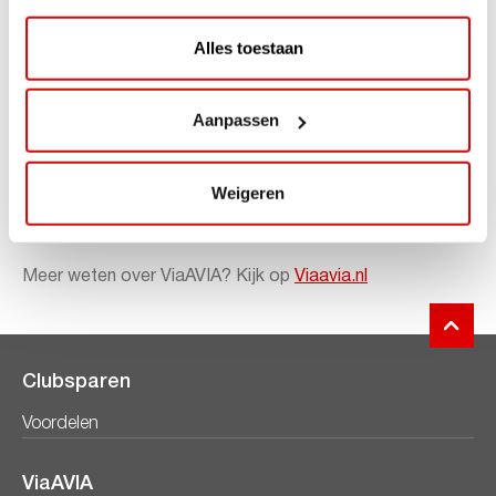
Alles toestaan
Check
www.viaavia.nl
en doe mee!
Sparen gaat ongemerkt snel want je spaart bij zowel
Aanpassen
bemande als onbemande tankstations van AVIA. Voor
iedere liter krijg je 1 punt. Ook op je aankopen in de shop
ontvang je punten. Zo is iedere bestede euro 1 punt
Weigeren
waard.
Meer weten over ViaAVIA? Kijk op
Viaavia.nl
Clubsparen
Voordelen
ViaAVIA