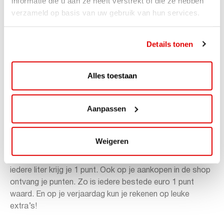
informatie die u aan ze heeft verstrekt of die ze hebben
verzameld op basis van uw gebruik van hun services.
Details tonen
Met ViaAVIA ben je onderweg naar leuke extra’s en kun je
meedoen met te gekke winacties zoals deze! Deze
Alles toestaan
maand maak je kans op één van de 5 BMW Driving
experience trainingen (voor 2 personen)
!
Aanpassen
Check
ww
w.viaavia.nl
en doe mee!
Weigeren
Sparen gaat ongemerkt snel want je spaart bij zowel
bemande als onbemande tankstations van AVIA. Voor
iedere liter krijg je 1 punt. Ook op je aankopen in de shop
ontvang je punten. Zo is iedere bestede euro 1 punt
waard. En op je verjaardag kun je rekenen op leuke
extra’s!