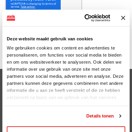
Instemming
voorwaarden
*
Ik ga akkoord met
de voorwaarden
*
Deze website maakt gebruik van cookies
We gebruiken cookies om content en advertenties te
Verzenden
personaliseren, om functies voor social media te bieden
en om ons websiteverkeer te analyseren. Ook delen we
informatie over uw gebruik van onze site met onze
partners voor social media, adverteren en analyse. Deze
Clubsparen
partners kunnen deze gegevens combineren met andere
informatie die u aan ze heeft verstrekt of die ze hebben
Voordelen
verzameld op basis van uw gebruik van hun services.
ViaAVIA
Details tonen
ViaAVIA
Registreren