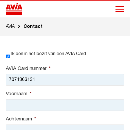
AVIA
Contact
In
Ik ben in het bezit van een AVIA Card
het
bezit
van
AVIA Card nummer
*
een
AVIA
Card
Voornaam
*
Achternaam
*