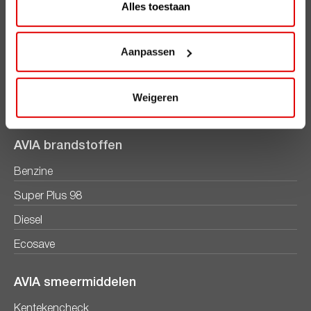
Alles toestaan
AVIA Diensten
Aanpassen
AVIA Card
AVIA VOLT
Weigeren
AVIA Energie
AVIA brandstoffen
Benzine
Super Plus 98
Diesel
Ecosave
AVIA smeermiddelen
Kentekencheck