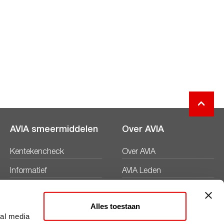
AVIA smeermiddelen
Over AVIA
Kentekencheck
Over AVIA
Informatief
AVIA Leden
Productbladen
Nieuws
Alles toestaan
Veiligheidsbladen
Duurzaamheid
ial media