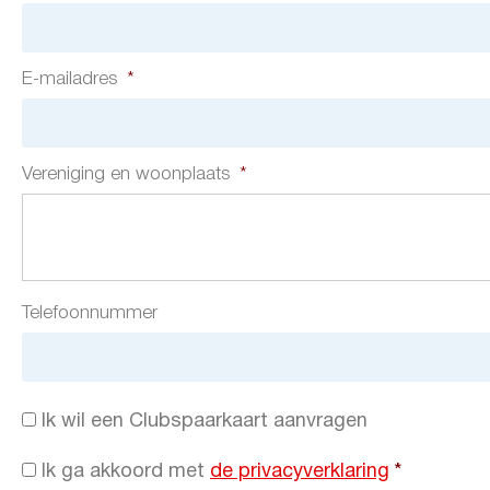
E-mailadres
*
Vereniging en woonplaats
*
Telefoonnummer
Spaarkaart
Ik wil een Clubspaarkaart aanvragen
aanvragen
Instemming
Ik ga akkoord met
de privacyverklaring
*
voorwaarden
*