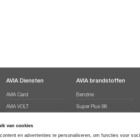
AVIA Diensten
AVIA brandstoffen
AVIA Card
Benzine
AVIA VOLT
Super Plus 98
AVIA Energie
Diesel
ik van cookies
Ecosave
ontent en advertenties te personaliseren, om functies voor soc