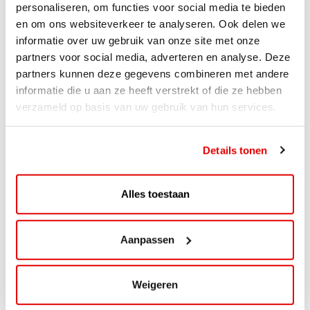
personaliseren, om functies voor social media te bieden
en om ons websiteverkeer te analyseren. Ook delen we
informatie over uw gebruik van onze site met onze
partners voor social media, adverteren en analyse. Deze
partners kunnen deze gegevens combineren met andere
informatie die u aan ze heeft verstrekt of die ze hebben
verzameld op basis van uw gebruik van hun services.
Details tonen
Alles toestaan
Aanpassen
Smeeradvies op maat
Weigeren
Onze medewerkers zijn er ook om je van persoonlijk
advies en technische ondersteuning te voorzien als het