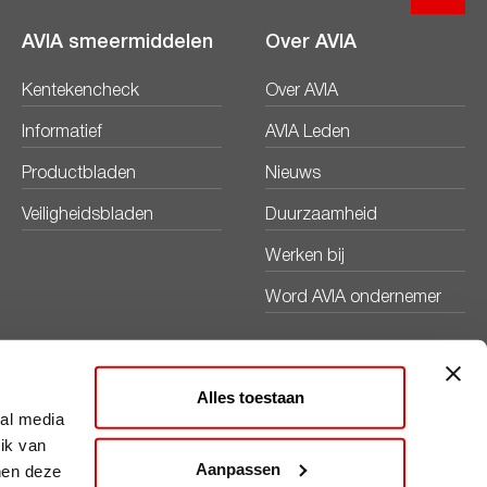
AVIA smeermiddelen
Over AVIA
Kentekencheck
Over AVIA
Informatief
AVIA Leden
Productbladen
Nieuws
Veiligheidsbladen
Duurzaamheid
Werken bij
Word AVIA ondernemer
Contact
Disclaimer
Privacy
Cookies
ViaAVIA
Alles toestaan
ial media
ik van
Aanpassen
nen deze